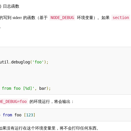
tion} 日志函数
NODE_DEBUG
section
到 stderr 的函数（基于
环境变量）。如果
。
util
.
debuglog
(
'foo'
);
 from foo [%d]'
,
 bar
);
DE_DEBUG=foo
的环境运行，将会输出：
o 
from
 foo 
[
123
]
。如果没有运行在这个环境变量里，将不会打印任何东西。