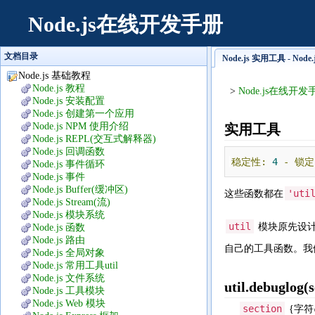
Node.js在线开发手册
文档目录
Node.js 实用工具 - No
Node.js 基础教程
Node.js 教程
>
Node.js在线开发
Node.js 安装配置
Node.js 创建第一个应用
Node.js NPM 使用介绍
实用工具
Node.js REPL(交互式解释器)
Node.js 回调函数
稳定性:
4
-
锁定
Node.js 事件循环
Node.js 事件
Node.js Buffer(缓冲区)
'uti
这些函数都在
Node.js Stream(流)
Node.js 模块系统
util
模块原先设计
Node.js 函数
Node.js 路由
自己的工具函数。我
Node.js 全局对象
Node.js 常用工具util
Node.js 文件系统
util.debuglog(s
Node.js 工具模块
Node.js Web 模块
section
{字符