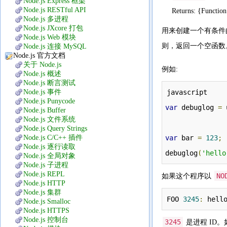
Node.js Express 框架
Node.js RESTful API
Returns: {Func
Node.js 多进程
Node.js JXcore 打包
用来创建一个有条件的写
Node.js Web 模块
则，返回一个空函数
Node.js 连接 MySQL
Node.js 官方文档
关于 Node.js
例如:
Node.js 概述
Node.js 断言测试
Node.js 事件
javascript
Node.js Punycode
var
 debuglog 
=
 
Node.js Buffer
Node.js 文件系统
Node.js Query Strings
Node.js C/C++ 插件
var
 bar 
=
123
;
Node.js 逐行读取
debuglog
(
'hello
Node.js 全局对象
Node.js 子进程
Node.js REPL
NO
如果这个程序以
Node.js HTTP
Node.js 集群
FOO 
3245
:
 hell
Node.js Smalloc
Node.js HTTPS
Node.js 控制台
3245
是进程 ID