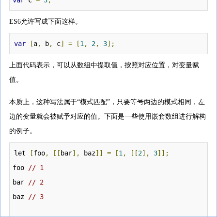
var
 c 
=
3
;
ES6允许写成下面这样。
var
[
a
,
 b
,
 c
]
=
[
1
,
2
,
3
]
;
上面代码表示，可以从数组中提取值，按照对应位置，对变量赋
值。
本质上，这种写法属于“模式匹配”，只要等号两边的模式相同，左
边的变量就会被赋予对应的值。下面是一些使用嵌套数组进行解构
的例子。
let
[
foo
,
[
[
bar
]
,
 baz
]
]
=
[
1
,
[
[
2
]
,
3
]
]
;
foo
// 1
bar
// 2
baz
// 3