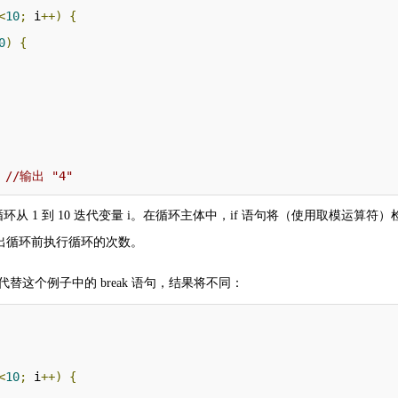
<
10
;
 i
++)
{
0
)
{
//输出 "4"
循环从 1 到 10 迭代变量 i。在循环主体中，if 语句将（使用取模运算符）检查
，即退出循环前执行循环的次数。
 语句代替这个例子中的 break 语句，结果将不同：
<
10
;
 i
++)
{