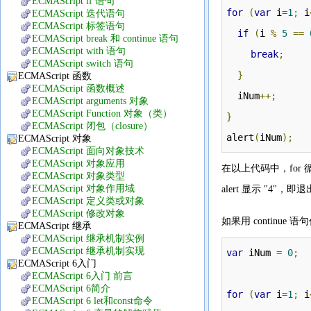
ECMAScript if 语句
for
(
var
 i
=
1
;
 i
ECMAScript 迭代语句
ECMAScript 标签语句
if
(
i 
%
5
==
ECMAScript break 和 continue 语句
ECMAScript with 语句
break
;
ECMAScript switch 语句
}
ECMAScript 函数
ECMAScript 函数概述
  iNum
++;
ECMAScript arguments 对象
ECMAScript Function 对象（类）
}
ECMAScript 闭包（closure）
alert
(
iNum
);
ECMAScript 对象
ECMAScript 面向对象技术
ECMAScript 对象应用
在以上代码中，for 
ECMAScript 对象类型
ECMAScript 对象作用域
alert 显示 "4"
ECMAScript 定义类或对象
ECMAScript 修改对象
如果用 continue
ECMAScript 继承
ECMAScript 继承机制实例
ECMAScript 继承机制实现
var
 iNum 
=
0
;
ECMAScript 6入门
ECMAScript 6入门 前言
ECMAScript 6简介
for
(
var
 i
=
1
;
 i
ECMAScript 6 let和const命令