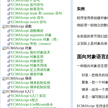
ECMAScript if 语句
ECMAScript 迭代语句
实例
ECMAScript 标签语句
ECMAScript break 和 continue 语句
ECMAScript with 语句
程序使用类创建对象
ECMAScript switch 语句
例处理一组独立的数据
ECMAScript 函数
ECMAScript 函数概述
ECMAScript arguments 对象
在前面的章节我们提到过
ECMAScript Function 对象（类）
义实际上是对象自身
ECMAScript 闭包（closure）
ECMAScript 对象
ECMAScript 面向对象技术
面向对象语言
ECMAScript 对象应用
ECMAScript 对象类型
ECMAScript 对象作用域
一种面向对象语言需
ECMAScript 定义类或对象
ECMAScript 修改对象
封装 - 把相关
ECMAScript 继承
聚集 - 把一个
ECMAScript 继承机制实例
ECMAScript 继承机制实现
继承 - 由另一
ECMAScript 6入门
ECMAScript 6入门 前言
多态 - 编写能
ECMAScript 6简介
ECMAScript 6 let和const命令
ECMAScript 