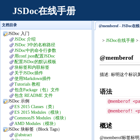
JSDoc在线手册
文档目录
@memberof - JSDoc在
JSDoc 入门
JSDoc 介绍
>
JSDoc在线手册
> 
JSDoc 3中的名称路径
JSDoc中的命令行参数
用conf.json配置JSDoc
@memberof
配置JSDoc的默认模板
块标签和内联标签
关于JSDoc插件
描述: 标明这个标
使用Markdown插件
Tutorials 教程
包含Package（包）文件
语法
包含 README 文件
JSDoc 示例
@memberof <p
ES 2015 Classes（类）
@memberof! <
ES 2015 Modules（模块）
CommonJS Modules（模块）
AMD Modules（模块）
概述
JSDoc 块标签（Block Tags）
@abstract
@memberof标