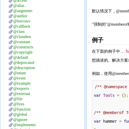
@access
@alias
@augments
默认情况下，@mem
@author
@borrows
“强制的”@memb
@callback
@class
@classdesc
例子
@constant
@constructs
h
在下面的例子中，
@copyright
@default
想描述的。解决方案
@deprecated
@description
@enum
例如，使用@member
@event
@example
/** @namespace
@exports
@external
var
Tools
=
{};
@file
@fires
@function
/** @memberof T
@global
@ignore
var
 hammer 
=
fu
@implements