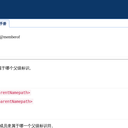
线手册
@memberof
识属于哪个父级标识。
arentNamepath>
parentNamepath>
签标明成员隶属于哪一个父级标识符。